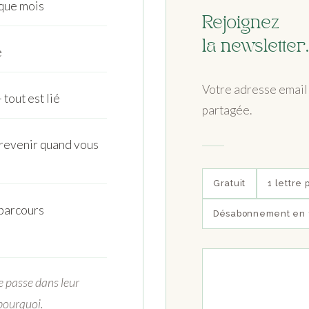
aque mois
Rejoignez
la newsletter.
e
Votre adresse email 
tout est lié
partagée.
 revenir quand vous
Gratuit
1 lettre 
 parcours
Désabonnement en 1
e passe dans leur
 pourquoi.