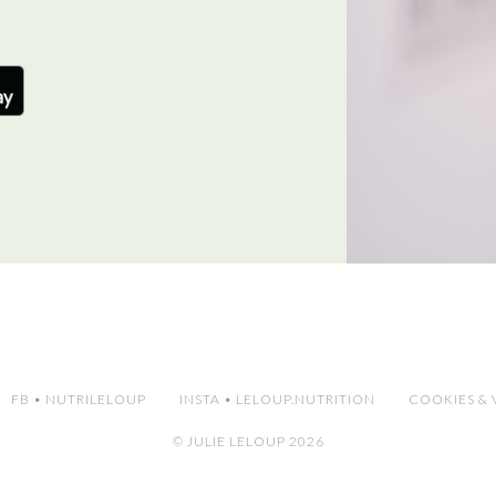
FB • NUTRILELOUP
INSTA • LELOUP.NUTRITION
COOKIES & 
© JULIE LELOUP 2026