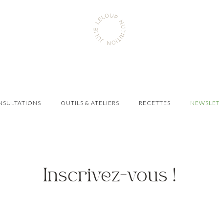
Aller
Julie
à
Leloup
l'accueil
Nutrition
NSULTATIONS
OUTILS & ATELIERS
Navigation
RECETTES
NEWSLE
principale
Inscrivez-vous !