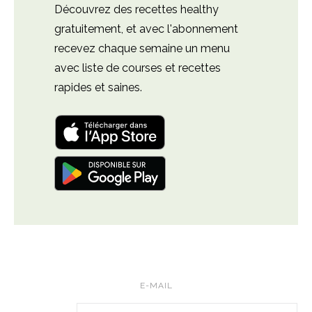
Découvrez des recettes healthy
gratuitement, et avec l'abonnement
recevez chaque semaine un menu
avec liste de courses et recettes
rapides et saines.
Télécharger
l'application
"Leloup
Nutrition:
Télécharger
meal
l'application
plan"
"Leloup
pour
Nutrition:
iOS
meal
et
plan"
iPadOS
pour
Android
E-MAIL