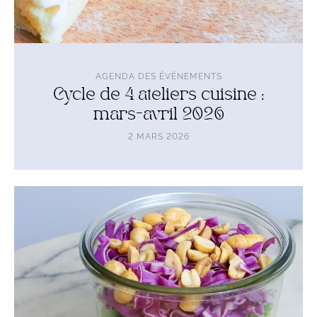
AGENDA DES ÉVÉNEMENTS
Cycle de 4 ateliers cuisine :
mars-avril 2026
2 MARS 2026
Lire
l'article
Cycle
de
4
ateliers
cuisine
:
mai
2026