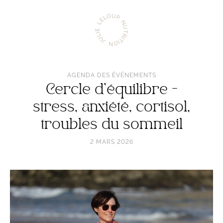
Aller
Julie
à
Leloup
l'accueil
Nutrition
AGENDA DES ÉVÉNEMENTS
Cercle d'équilibre -
stress, anxiété, cortisol,
troubles du sommeil
2 MARS 2026