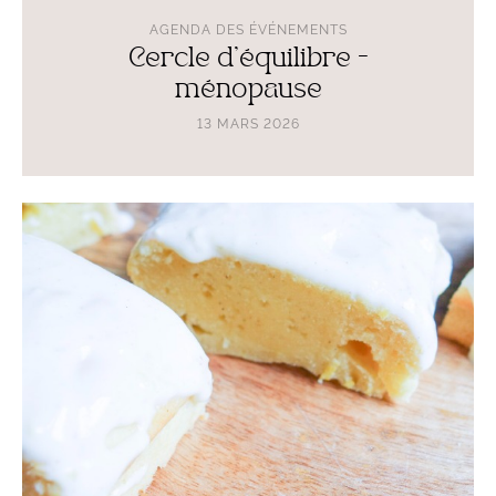
AGENDA DES ÉVÉNEMENTS
Cercle d'équilibre -
ménopause
13 MARS 2026
Lire
l'article
Cycle
de
4
ateliers
cuisine
:
mars-
avril
2026