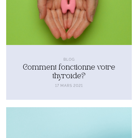
BLOG
Comment fonctionne votre
thyroïde?
17 MARS 2021
Lire
l'article
Pourquoi
et
comment
s’hydrater