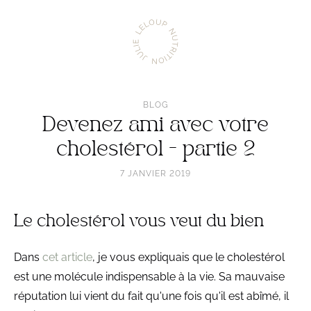
Aller
Julie
à
Leloup
l'accueil
Nutrition
BLOG
Devenez ami avec votre
cholestérol - partie 2
7 JANVIER 2019
Le cholestérol vous veut du bien
Dans
cet article
, je vous expliquais que le cholestérol
est une molécule indispensable à la vie. Sa mauvaise
réputation lui vient du fait qu'une fois qu'il est abîmé, il