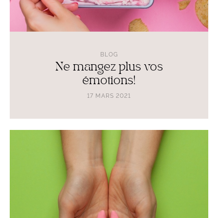
BLOG
Ne mangez plus vos
émotions!
17 MARS 2021
Lire
l'article
Comment
fonctionne
votre
thyroïde?