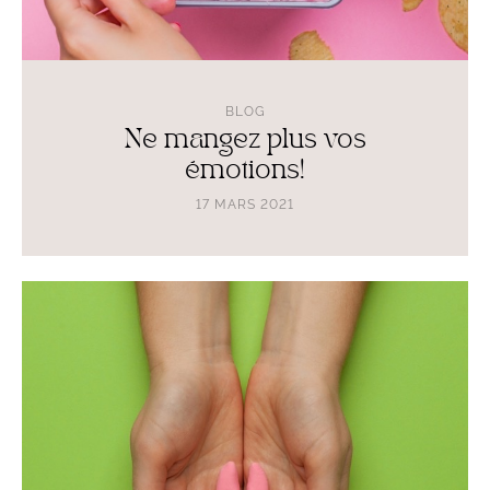
BLOG
Ne mangez plus vos
émotions!
17 MARS 2021
Lire
l'article
Comment
fonctionne
votre
thyroïde?