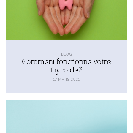
BLOG
Comment fonctionne votre
thyroïde?
17 MARS 2021
Lire
l'article
Pourquoi
et
comment
s’hydrater
correctement?