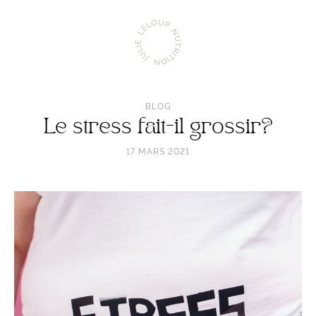
Aller
Julie
à
Leloup
l'accueil
Nutrition
BLOG
Le stress fait-il grossir?
17 MARS 2021