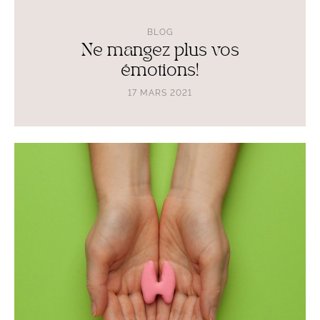
BLOG
Ne mangez plus vos
émotions!
17 MARS 2021
Lire
l'article
Comment
fonctionne
votre
thyroïde?