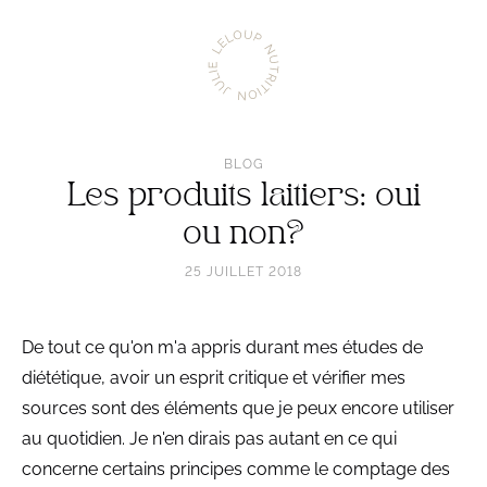
Aller
Julie
à
Leloup
l'accueil
Nutrition
BLOG
Les produits laitiers: oui
ou non?
25 JUILLET 2018
De tout ce qu'on m'a appris durant mes études de
diététique, avoir un esprit critique et vérifier mes
sources sont des éléments que je peux encore utiliser
au quotidien. Je n'en dirais pas autant en ce qui
concerne certains principes comme le comptage des