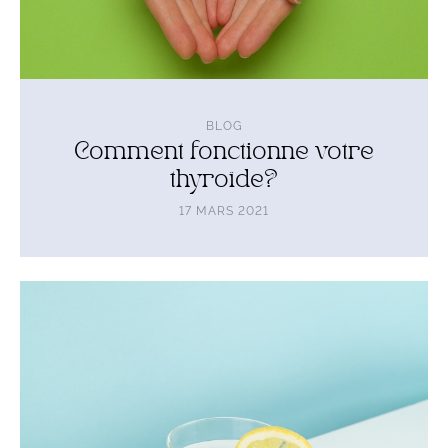
BLOG
Comment fonctionne votre
thyroïde?
17 MARS 2021
Lire
l'article
Pourquoi
et
comment
s’hydrater
correctement?