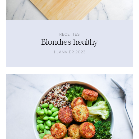
RECETTES
Blondies healthy
1 JANVIER 2023
Lire
l'article
Bowl
green