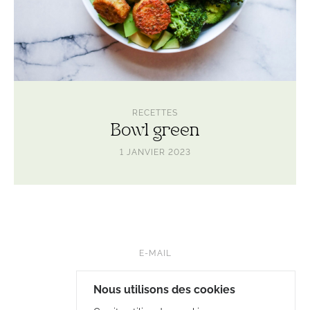
RECETTES
Bowl green
1 JANVIER 2023
E-MAIL
FB • NUTRILELOUP
Nous utilisons des cookies
INSTA • LELOUP.NUTRITION