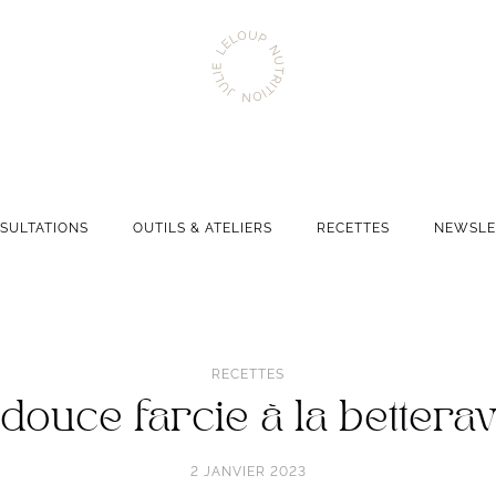
Aller
Julie
à
Leloup
l'accueil
Nutrition
Navigation
SULTATIONS
OUTILS & ATELIERS
RECETTES
NEWSLE
principale
RECETTES
 douce farcie à la betterav
2 JANVIER 2023