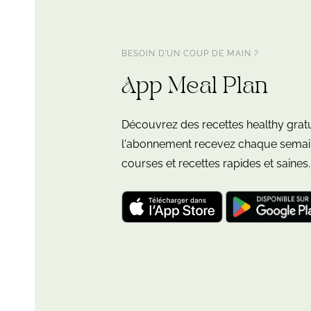
BESOIN D’UN COUP DE MAIN ?
App Meal Plan
Découvrez des recettes healthy grat
l'abonnement recevez chaque semain
courses et recettes rapides et saines.
Télécharger
Télécharger
l'application
l'application
"Leloup
"Leloup
Nutrition:
Nutrition:
meal
meal
plan"
plan"
pour
pour
iOS
Android