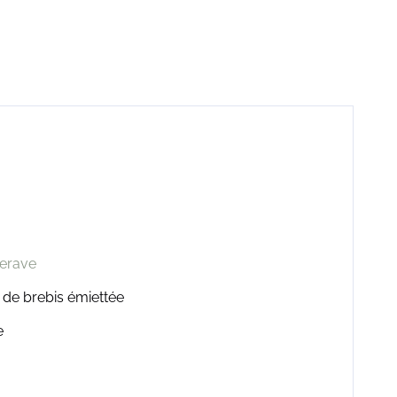
terave
 de brebis émiettée
e