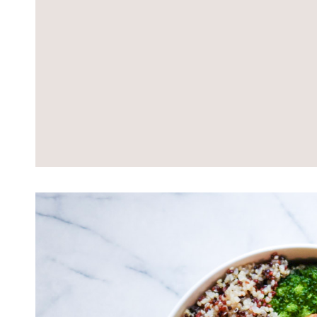
Lire
l'article
Bowl
green