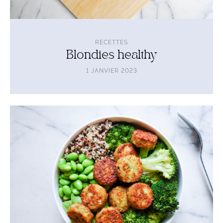
RECETTES
Blondies healthy
1 JANVIER 2023
Lire
l'article
Bowl
green