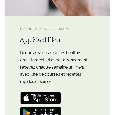
BESOIN D’UN COUP DE MAIN ?
App Meal Plan
Découvrez des recettes healthy
gratuitement, et avec l'abonnement
recevez chaque semaine un menu
avec liste de courses et recettes
rapides et saines.
Télécharger
l'application
"Leloup