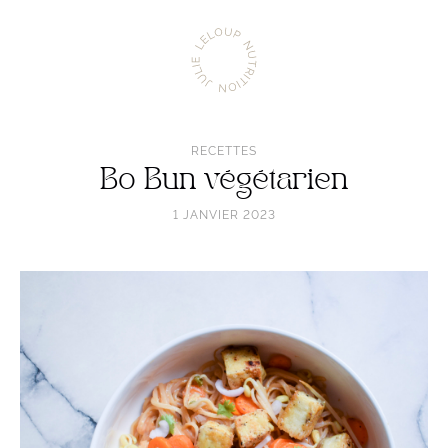
Aller
Julie
à
Leloup
l'accueil
Nutrition
RECETTES
Bo Bun végétarien
1 JANVIER 2023