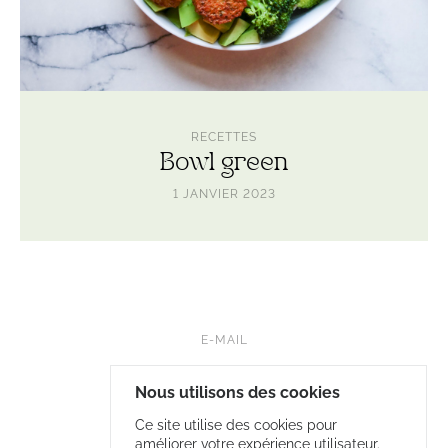
RECETTES
Bowl green
1 JANVIER 2023
E-MAIL
FB • NUTRILELOUP
Nous utilisons des cookies
INSTA • LELOUP.NUTRITION
Ce site utilise des cookies pour
améliorer votre expérience utilisateur.