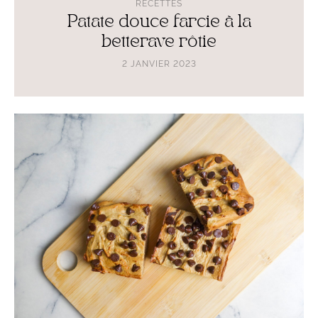
RECETTES
Patate douce farcie à la
betterave rôtie
2 JANVIER 2023
Lire
l'article
Blondies
healthy