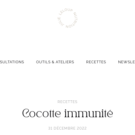
Aller
Julie
à
Leloup
l'accueil
Nutrition
Navigation
SULTATIONS
OUTILS & ATELIERS
RECETTES
NEWSLE
principale
RECETTES
Cocotte immunité
31 DÉCEMBRE 2022