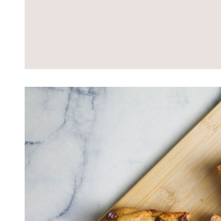
Lire
l'article
Blondies
healthy