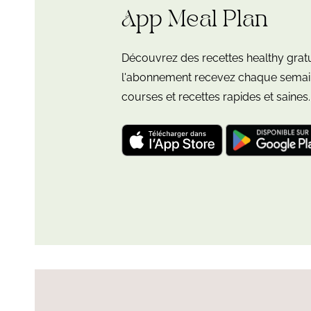
App Meal Plan
Découvrez des recettes healthy grat
l'abonnement recevez chaque semain
courses et recettes rapides et saines.
Télécharger
Télécharger
l'application
l'application
"Leloup
"Leloup
Nutrition:
Nutrition:
meal
meal
plan"
plan"
pour
pour
iOS
Android
et
iPadOS
Plus
Lire
d’articles
l'article
de
Patate
cette
douce