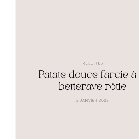
catégorie
farcie
à
la
betterave
rôtie
RECETTES
Patate douce farcie à 
betterave rôtie
2 JANVIER 2023