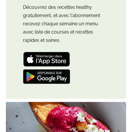
Découvrez des recettes healthy
gratuitement, et avec l'abonnement
recevez chaque semaine un menu
avec liste de courses et recettes
rapides et saines.
Télécharger
l'application
"Leloup
Nutrition:
Télécharger
meal
l'application
plan"
"Leloup
pour
Nutrition:
iOS
Plus
Lire
meal
et
d’articles
l'article
plan"
iPadOS
de
Patate
pour
cette
douce
Android
catégorie
farcie
à