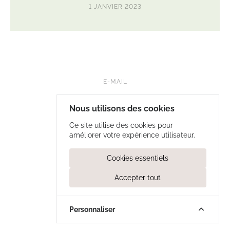
1 JANVIER 2023
E-MAIL
FB • NUTRILELOUP
Nous utilisons des cookies
INSTA • LELOUP.NUTRITION
Ce site utilise des cookies pour
améliorer votre expérience utilisateur.
COOKIES & VIE PRIVÉE
Cookies essentiels
© JULIE LELOUP 2026
Accepter tout
Afficher
le
menu
Recherch
Personnaliser