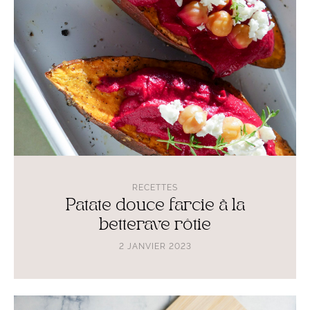
la
betterave
rôtie
RECETTES
Patate douce farcie à la
betterave rôtie
2 JANVIER 2023
Lire