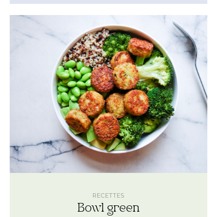
Lire
l'article
Bowl
green
RECETTES
Bowl green