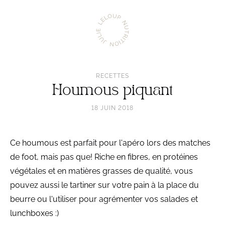
Aller
Julie
à
Leloup
l'accueil
Nutrition
RECETTES
Houmous piquant
18 JUIN 2018
Ce houmous est parfait pour l'apéro lors des matches
de foot, mais pas que! Riche en fibres, en protéines
végétales et en matières grasses de qualité, vous
pouvez aussi le tartiner sur votre pain à la place du
beurre ou l'utiliser pour agrémenter vos salades et
lunchboxes :)