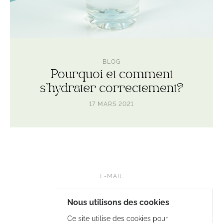
BLOG
Pourquoi et comment
s’hydrater correctement?
17 MARS 2021
E-MAIL
FB • NUTRILELOUP
Nous utilisons des cookies
INSTA • LELOUP.NUTRITION
Ce site utilise des cookies pour