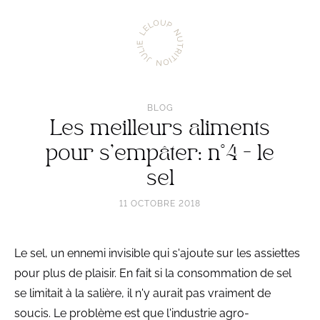
Aller
Julie
à
Leloup
l'accueil
Nutrition
BLOG
Les meilleurs aliments
pour s'empâter: n°4 - le
sel
11 OCTOBRE 2018
Le sel, un ennemi invisible qui s'ajoute sur les assiettes
pour plus de plaisir. En fait si la consommation de sel
se limitait à la salière, il n'y aurait pas vraiment de
soucis. Le problème est que l'industrie agro-