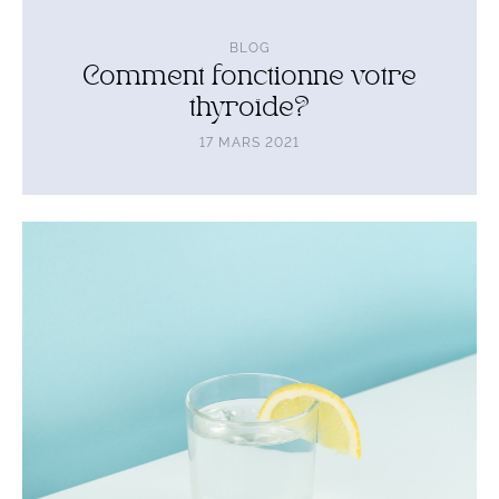
BLOG
Comment fonctionne votre
thyroïde?
17 MARS 2021
Lire
l'article
Pourquoi
et
comment
s’hydrater
correctement?