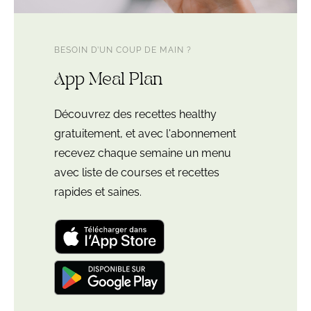
BESOIN D’UN COUP DE MAIN ?
App Meal Plan
Découvrez des recettes healthy
gratuitement, et avec l'abonnement
recevez chaque semaine un menu
avec liste de courses et recettes
rapides et saines.
Télécharger
l'application
"Leloup
Nutrition:
Télécharger
meal
l'application