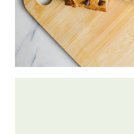
Lire
l'article
Bowl
green