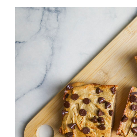
Lire
l'article
Blondies
healthy