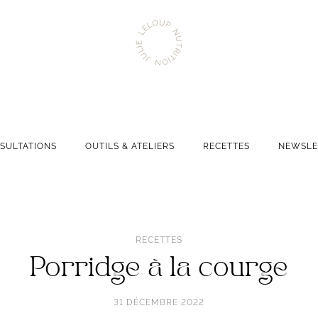
Aller
Julie
à
Leloup
l'accueil
Nutrition
Navigation
SULTATIONS
OUTILS & ATELIERS
RECETTES
NEWSLE
principale
RECETTES
Porridge à la courge
31 DÉCEMBRE 2022