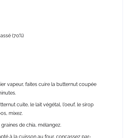
assé (70%)
r vapeur, faites cuire la butternut coupée
inutes.
rnut cuite, le lait végétal, l'oeuf, le sirop
oos, mixez.
t graines de chia, mélangez.
té à la cuisson au four, concassez par-