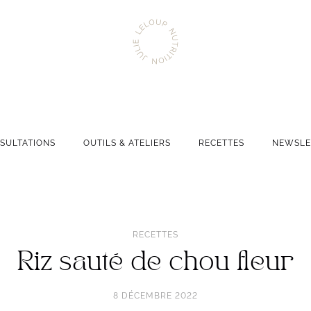
Aller
Julie
à
Leloup
l'accueil
Nutrition
Navigation
SULTATIONS
OUTILS & ATELIERS
RECETTES
NEWSLE
principale
RECETTES
Riz sauté de chou fleur
8 DÉCEMBRE 2022