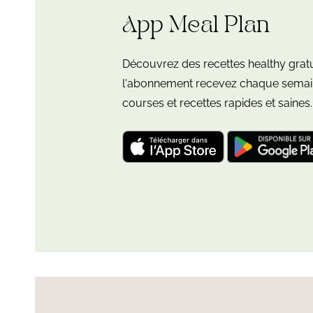
App Meal Plan
Découvrez des recettes healthy grat
l'abonnement recevez chaque semain
courses et recettes rapides et saines.
Télécharger
Télécharger
l'application
l'application
"Leloup
"Leloup
Nutrition:
Nutrition:
meal
meal
plan"
plan"
pour
pour
iOS
Android
et
iPadOS
Plus
Lire
d’articles
l'article
de
Patate