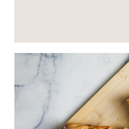
Lire
l'article
Blondies
healthy