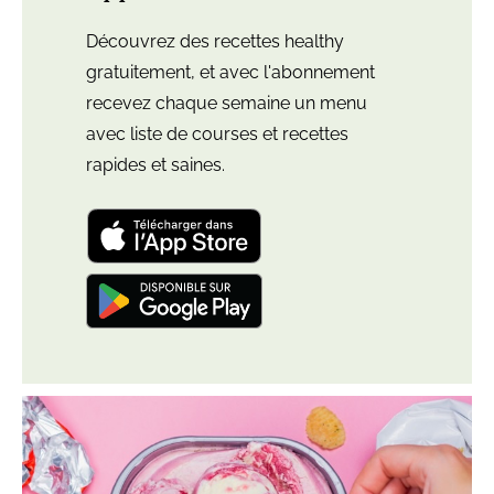
Découvrez des recettes healthy
gratuitement, et avec l'abonnement
recevez chaque semaine un menu
avec liste de courses et recettes
rapides et saines.
Télécharger
l'application
"Leloup
Nutrition:
Télécharger
meal
l'application
plan"
"Leloup
pour
Nutrition:
iOS
Plus
Lire
meal
et
d’articles
l'article
plan"
iPadOS
de
Ne
pour
cette
mangez
Android
catégorie
plus
vos