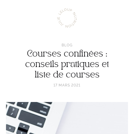
Aller
Julie
à
Leloup
l'accueil
Nutrition
BLOG
Courses confinées :
conseils pratiques et
liste de courses
17 MARS 2021