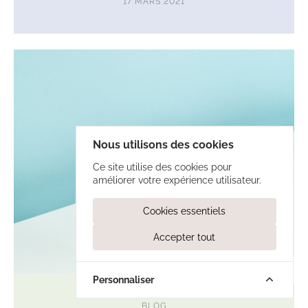
17 MARS 2021
Lire
l'article
Pourquoi
et
comment
s’hydrater
correctement?
Nous utilisons des cookies
Ce site utilise des cookies pour
améliorer votre expérience utilisateur.
Cookies essentiels
Accepter tout
Afficher
le
menu
Recherch
Personnaliser
BLOG