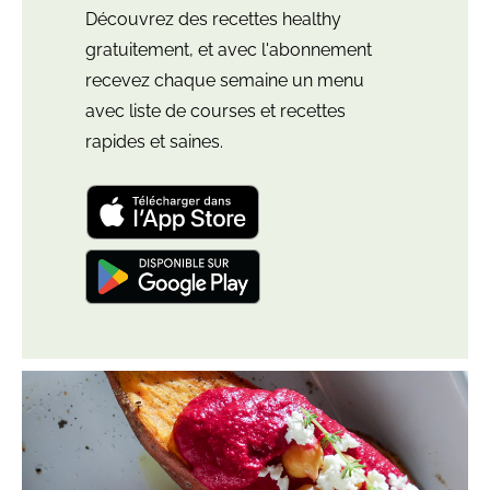
Découvrez des recettes healthy
gratuitement, et avec l'abonnement
recevez chaque semaine un menu
avec liste de courses et recettes
rapides et saines.
Télécharger
l'application
"Leloup
Nutrition:
Télécharger
meal
l'application
plan"
"Leloup
pour
Nutrition:
iOS
Plus
Lire
meal
et
d’articles
l'article
plan"
iPadOS
de
Patate
pour
cette
douce
Android
catégorie
farcie
à
la