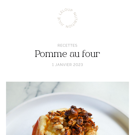
Aller
Julie
à
Leloup
l'accueil
Nutrition
RECETTES
Pomme au four
1 JANVIER 2023