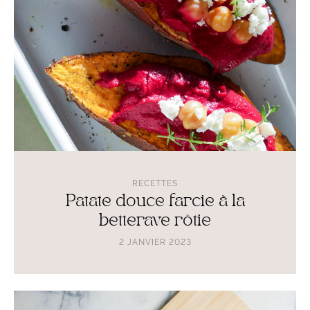
betterave
rôtie
RECETTES
Patate douce farcie à la
betterave rôtie
2 JANVIER 2023
Lire
l'article