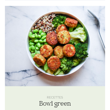
Lire
l'article
Bowl
green
RECETTES
Bowl green