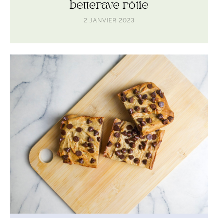
betterave rôtie
2 JANVIER 2023
Lire
l'article
Blondies
healthy