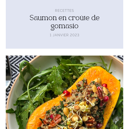
RECETTES
Saumon en croûte de
gomasio
1 JANVIER 2023
Lire
l'article
Courge
butternut
farcie