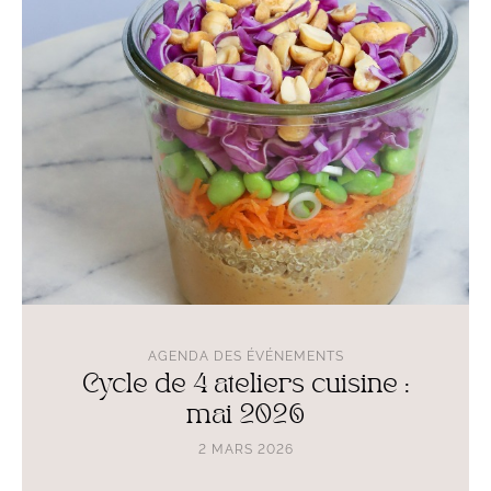
de
4
ateliers
cuisine
:
mai
2026
AGENDA DES ÉVÉNEMENTS
Cycle de 4 ateliers cuisine :
mai 2026
2 MARS 2026