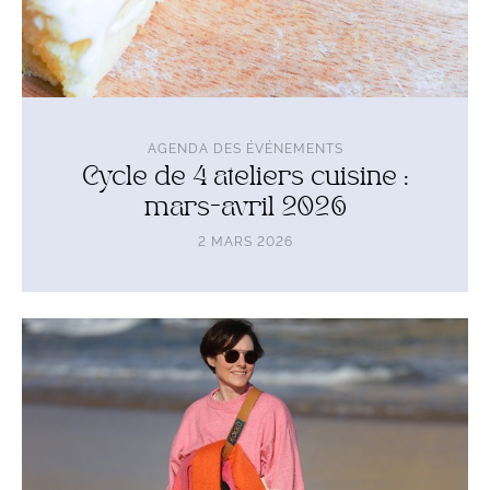
AGENDA DES ÉVÉNEMENTS
Cycle de 4 ateliers cuisine :
mars-avril 2026
2 MARS 2026
Lire
l'article
Cercle
d'équilibre
-
stress,
anxiété,
cortisol,
troubles
du