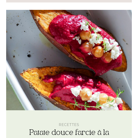
Lire
l'article
Patate
douce
farcie
à
la
betterave
rôtie
RECETTES
Patate douce farcie à la