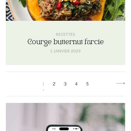
RECETTES
Courge butternut farcie
1 JANVIER 2023
SU
1
2
3
4
5