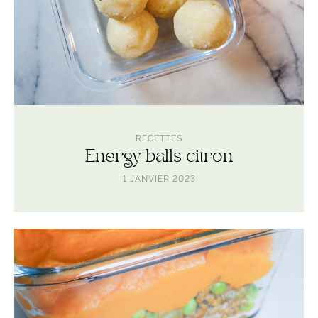
RECETTES
Energy balls citron
1 JANVIER 2023
Lire
l'article
Hachis
parmentier