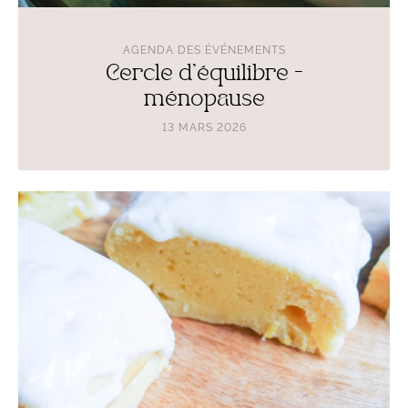
AGENDA DES ÉVÉNEMENTS
Cercle d'équilibre -
ménopause
13 MARS 2026
Lire
l'article
Cycle
de
4
ateliers
cuisine
:
mars-
avril
2026