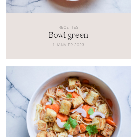
RECETTES
Bowl green
1 JANVIER 2023
Lire
l'article
Bo
Bun
végétarien