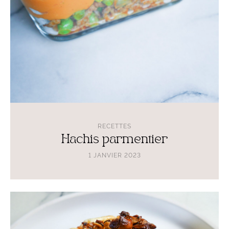
RECETTES
Hachis parmentier
1 JANVIER 2023
Lire
l'article
Pomme
au
four