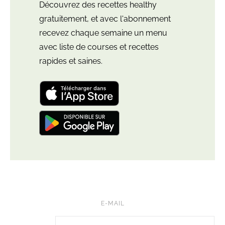
Découvrez des recettes healthy
gratuitement, et avec l'abonnement
recevez chaque semaine un menu
avec liste de courses et recettes
rapides et saines.
Télécharger
l'application
"Leloup
Nutrition:
Télécharger
meal
l'application
plan"
"Leloup
pour
Nutrition:
iOS
meal
et
plan"
iPadOS
pour
Android
E-MAIL
FB • NUTRILELOUP