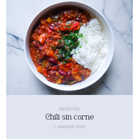
l'article
Chili
sin
carne
RECETTES
Chili sin carne
1 JANVIER 2023