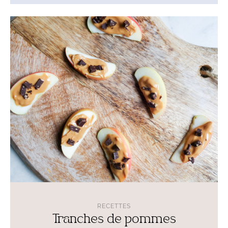
Lire
l'article
Tranches
de
pommes
garnies
RECETTES
Tranches de pommes