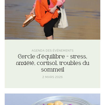
sommeil
AGENDA DES ÉVÉNEMENTS
Cercle d'équilibre - stress,
anxiété, cortisol, troubles du
sommeil
2 MARS 2026
Lire
l'article
Cycle