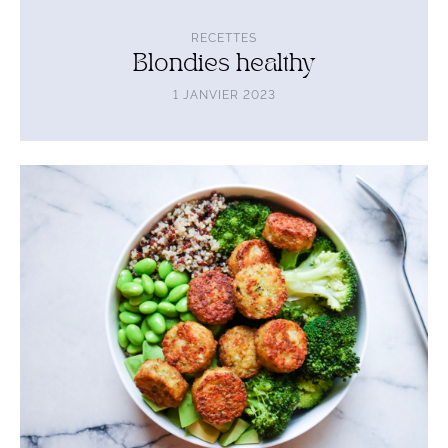
RECETTES
Blondies healthy
1 JANVIER 2023
Lire
l'article
Bowl
green