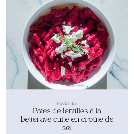
Pâtes
de
lentilles
à
la
betterave
cuite
en
croûte
de
sel
RECETTES
Pâtes de lentilles à la
betterave cuite en croûte de
sel