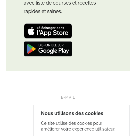
avec liste de courses et recettes
rapides et saines.
Télécharger
l'application
"Leloup
Nutrition:
Télécharger
meal
l'application
plan"
"Leloup
pour
Nutrition:
iOS
meal
et
plan"
iPadOS
pour
Android
E-MAIL
FB • NUTRILELOUP
Nous utilisons des cookies
INSTA • LELOUP.NUTRITION
Ce site utilise des cookies pour
améliorer votre expérience utilisateur.
COOKIES & VIE PRIVÉE