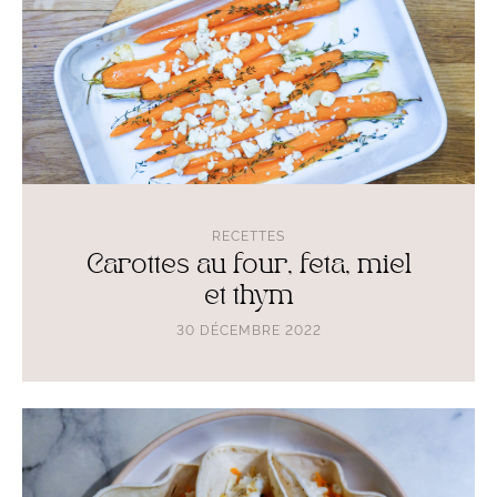
RECETTES
Carottes au four, feta, miel
et thym
30 DÉCEMBRE 2022
Lire
l'article
Tacos
de
poisson