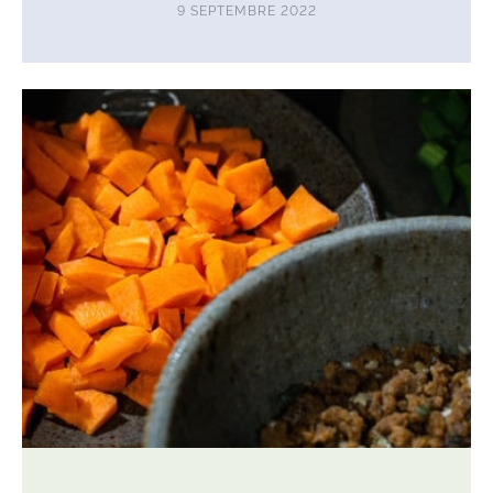
9 SEPTEMBRE 2022
Lire
l'article
Hachis
parmentier
healthy
(avec
option
végétale)