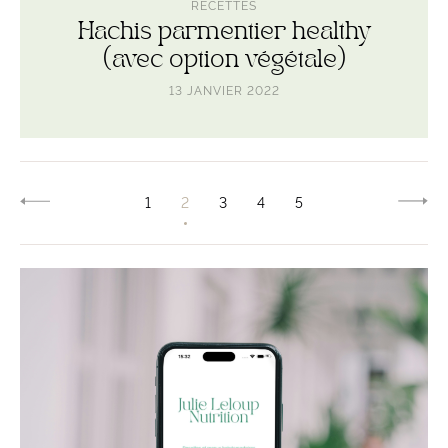
RECETTES
Hachis parmentier healthy
(avec option végétale)
13 JANVIER 2022
SU
1
2
3
4
5
PRÉCÉDENT