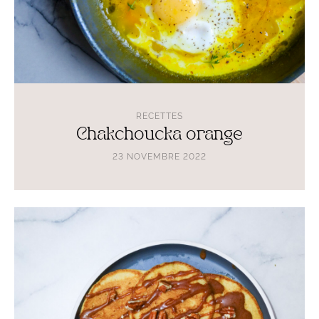
RECETTES
Chakchoucka orange
23 NOVEMBRE 2022
Lire
l'article
Pancakes
au
pumpkin
spice