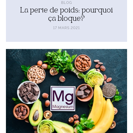
BLOG
La perte de poids: pourquoi
ça bloque?
17 MARS 2021
Lire
l'article
Manquez-
vous
de
magnésium?