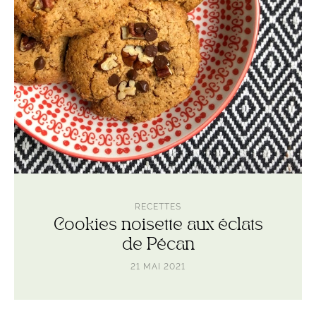
éclats
de
Pécan
RECETTES
Cookies noisette aux éclats
de Pécan
21 MAI 2021