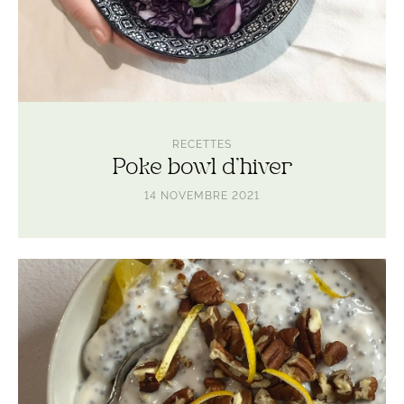
RECETTES
Poke bowl d’hiver
14 NOVEMBRE 2021
Lire
l'article
Crème
de
chia
à
l’amande
et
aux
oranges