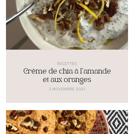
RECETTES
Crème de chia à l’amande
et aux oranges
3 NOVEMBRE 2021
Lire
l'article
Cookies
noisette
aux