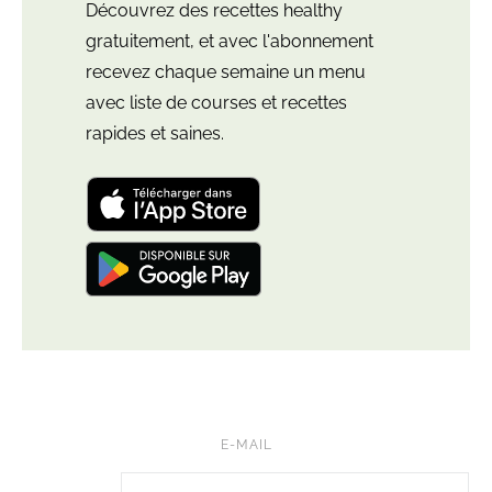
Découvrez des recettes healthy
gratuitement, et avec l'abonnement
recevez chaque semaine un menu
avec liste de courses et recettes
rapides et saines.
Télécharger
l'application
"Leloup
Nutrition:
Télécharger
meal
l'application
plan"
"Leloup
pour
Nutrition:
iOS
meal
et
plan"
iPadOS
pour
Android
E-MAIL
FB • NUTRILELOUP