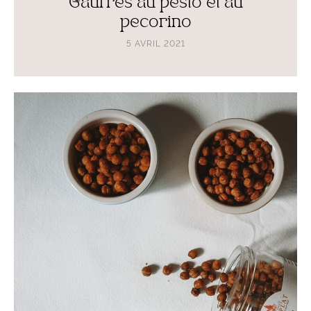
Gaufres au pesto et au
pecorino
5 AVRIL 2021
Lire
l'article
Pois
chiches
grillés